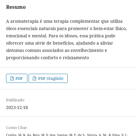
Resumo
A aromaterapia é uma terapia complementar que utiliza
óleos essenciais naturais para promover o bem-estar físico,
emocional e mental. Para os idosos, essa prática pode
oferecer uma série de benefícios, ajudando a aliviar
sintomas comuns associados ao envelhecimento e
proporcionando conforto e relaxamento
PDF
PDF (English)
Publicado
2023-12-18
Como Citar
Cunha, M. R. da, Reis, M. V. dos, Santos, M. F. de S., Vieira, A. M., & Silva, V. L.