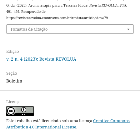
G. da. (2023). Aromaterapia para a Terceira Idade.
Revista REVOLUA
,
2
(4),
491–492. Recuperado de
https://revistarevolua.emnuvens.com.br/revista/article/view/79
Fomatos de Citação
Edição
v. 2 n. 4 (2023): Revista REVOLUA
Seção
Boletim
Licença
Este trabalho está licenciado sob uma licença
Creative Commons
Attribution 4.0 International License
.